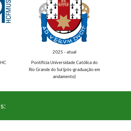
20
25
-
atual
o HC
Pontifícia Universidade Católica do
Rio Grande do Sul (pós-graduação em
andamento)
s: