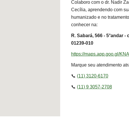
Colaboro com o dr. Nadir Za
Cecília, aprendendo com su
humanizado e no tratamento
conhecer na:
R. Sabará, 566 - 5°andar - 
01239-010
https://maps.app.goo.gl
Marque seu atendimento atr
📞
(11) 3120-6170
📞
(11)
9 3057
-
2
708